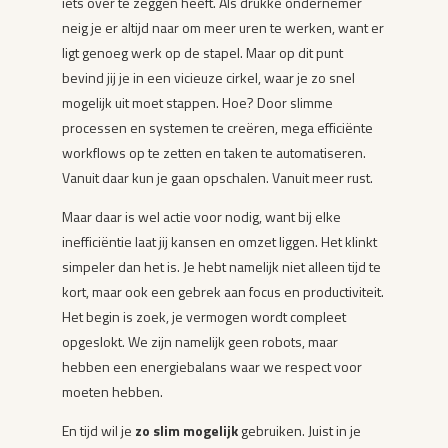
iets over te zeggen heeft. Als drukke ondernemer
neig je er altijd naar om meer uren te werken, want er
ligt genoeg werk op de stapel. Maar op dit punt
bevind jij je in een vicieuze cirkel, waar je zo snel
mogelijk uit moet stappen. Hoe? Door slimme
processen en systemen te creëren, mega efficiënte
workflows op te zetten en taken te automatiseren.
Vanuit daar kun je gaan opschalen. Vanuit meer rust.
Maar daar is wel actie voor nodig, want bij elke
inefficiëntie laat jij kansen en omzet liggen. Het klinkt
simpeler dan het is. Je hebt namelijk niet alleen tijd te
kort, maar ook een gebrek aan focus en productiviteit.
Het begin is zoek, je vermogen wordt compleet
opgeslokt. We zijn namelijk geen robots, maar
hebben een energiebalans waar we respect voor
moeten hebben.
En tijd wil je
zo slim mogelijk
gebruiken. Juist in je