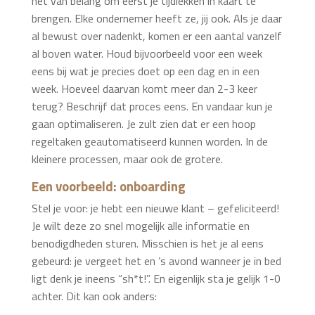
het van belang om eerst je tijdlekken in kaart te
brengen. Elke ondernemer heeft ze, jij ook. Als je daar
al bewust over nadenkt, komen er een aantal vanzelf
al boven water. Houd bijvoorbeeld voor een week
eens bij wat je precies doet op een dag en in een
week. Hoeveel daarvan komt meer dan 2-3 keer
terug? Beschrijf dat proces eens. En vandaar kun je
gaan optimaliseren. Je zult zien dat er een hoop
regeltaken geautomatiseerd kunnen worden. In de
kleinere processen, maar ook de grotere.
Een voorbeeld: onboarding
Stel je voor: je hebt een nieuwe klant – gefeliciteerd!
Je wilt deze zo snel mogelijk alle informatie en
benodigdheden sturen. Misschien is het je al eens
gebeurd: je vergeet het en ’s avond wanneer je in bed
ligt denk je ineens “sh*t!”. En eigenlijk sta je gelijk 1-0
achter. Dit kan ook anders: