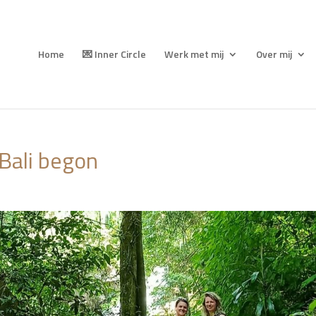
Home
💌 Inner Circle
Werk met mij
Over mij
Bali begon