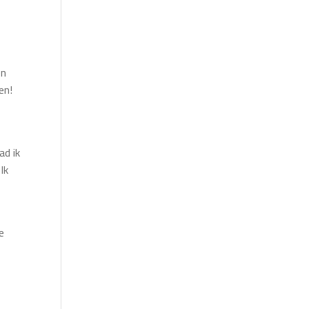
.
en
en!
ad ik
Ik
e