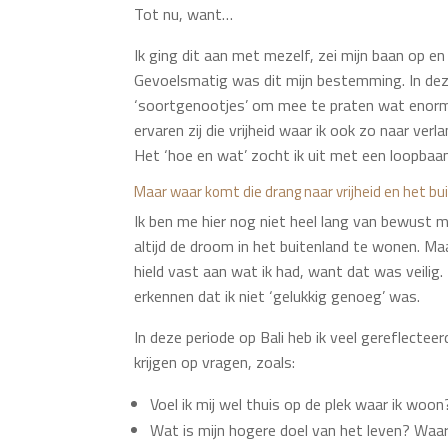
Tot nu, want…
Ik ging dit aan met mezelf, zei mijn baan op en 
Gevoelsmatig was dit mijn bestemming. In deze 
‘soortgenootjes’ om mee te praten wat enorm v
ervaren zij die vrijheid waar ik ook zo naar ve
Het ‘hoe en wat’ zocht ik uit met een loopbaa
Maar waar komt die drang naar vrijheid en het b
Ik ben me hier nog niet heel lang van bewust m
altijd de droom in het buitenland te wonen. Maa
hield vast aan wat ik had, want dat was veili
erkennen dat ik niet ‘gelukkig genoeg’ was.
In deze periode op Bali heb ik veel gereflect
krijgen op vragen, zoals:
Voel ik mij wel thuis op de plek waar ik woon
Wat is mijn hogere doel van het leven? Waa