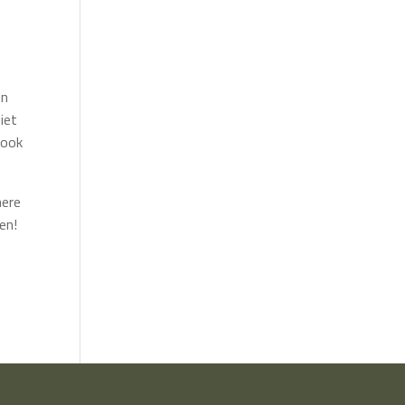
en
iet
 ook
nere
en!