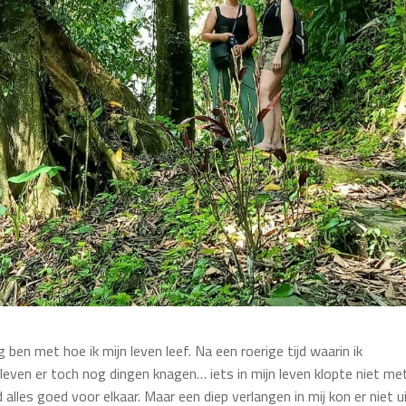
g ben met hoe ik mijn leven leef. Na een roerige tijd waarin ik
leven er toch nog dingen knagen… iets in mijn leven klopte niet me
had alles goed voor elkaar. Maar een diep verlangen in mij kon er niet 