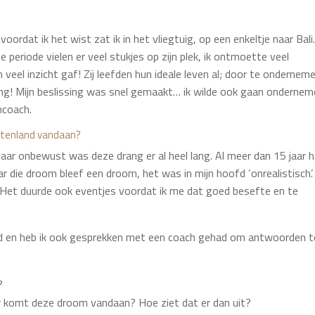
voordat ik het wist zat ik in het vliegtuig, op een enkeltje naar Bali
periode vielen er veel stukjes op zijn plek, ik ontmoette veel
eel inzicht gaf! Zij leefden hun ideale leven al; door te ondernem
rlang! Mijn beslissing was snel gemaakt… ik wilde ook gaan ondernem
ncoach.
uitenland vandaan?
aar onbewust was deze drang er al heel lang. Al meer dan 15 jaar h
r die droom bleef een droom, het was in mijn hoofd ‘onrealistisch’. 
g. Het duurde ook eventjes voordat ik me dat goed besefte en te
eerd en heb ik ook gesprekken met een coach gehad om antwoorden t
?
r komt deze droom vandaan? Hoe ziet dat er dan uit?