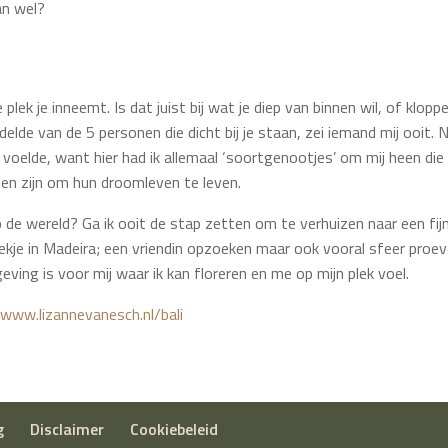
an wel?
lek je inneemt. Is dat juist bij wat je diep van binnen wil, of klopp
elde van de 5 personen die dicht bij je staan, zei iemand mij ooit. N
lf voelde, want hier had ik allemaal ‘soortgenootjes’ om mij heen die
en zijn om hun droomleven te leven.
p de wereld? Ga ik ooit de stap zetten om te verhuizen naar een fij
kje in Madeira; een vriendin opzoeken maar ook vooral sfeer proev
ing is voor mij waar ik kan floreren en me op mijn plek voel.
p
www.lizannevanesch.nl/bali
g
Disclaimer
Cookiebeleid