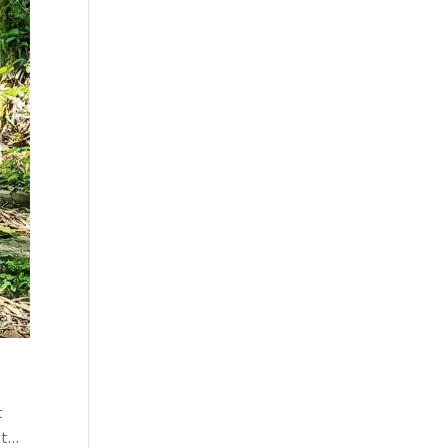
t
uit…