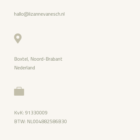
hallo@lizannevanesch.nl

Boxtel, Noord-Brabant
Nederland

KvK: 91330009
BTW: NL004882586B30