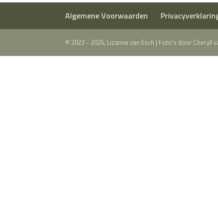
Algemene Voorwaarden
Privacyverklarin
© 2023 - 2026, Lizanne van Esch | Foto's door Cheryll