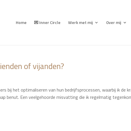
Home
💌 Inner Circle
Werk met mij
Over mij
Vrienden of vijanden?
ers bij het optimaliseren van hun bedrijfsprocessen, waarbij ik de k
chap benut. Een veelgehoorde misvatting die ik regelmatig tegenkom