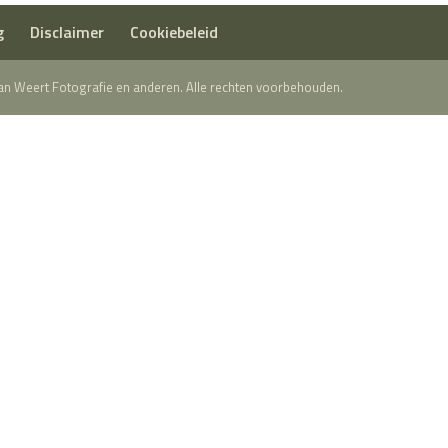
g
Disclaimer
Cookiebeleid
 van Weert Fotografie en anderen. Alle rechten voorbehouden.