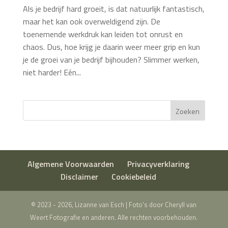
Als je bedrijf hard groeit, is dat natuurlijk fantastisch,
maar het kan ook overweldigend zijn. De
toenemende werkdruk kan leiden tot onrust en
chaos. Dus, hoe krijg je daarin weer meer grip en kun
je de groei van je bedrijf bijhouden? Slimmer werken,
niet harder! Eén...
Zoeken
Algemene Voorwaarden
Privacyverklaring
Disclaimer
Cookiebeleid
© 2023 - 2026, Lizanne van Esch | Foto's door Cheryll van
Weert Fotografie en anderen. Alle rechten voorbehouden.