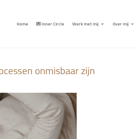
Home
💌 Inner Circle
Werk met mij
Over mij
cessen onmisbaar zijn