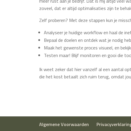
meer rust aan je bedrijf. Dat is mij altijd vee
zoveel, dat er altijd optimalisaties zijn te beha
Zelf proberen? Met deze stappen kun je misschi
Analyseer je huidige workflow en haal de ineff
Bepaal de doelen en ontdek wat je nodig heb
Maak het gewenste proces visueel, en bekij
Testen maar! Blijf monitoren en gooi die too
Ik weet zeker dat hier vanzelf al een aantal op
die het kost betaalt zich ruim terug, omdat j
Algemene Voorwaarden
Privacyverklarin