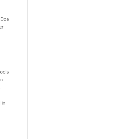
? Doe
er
tools
en
.
 in