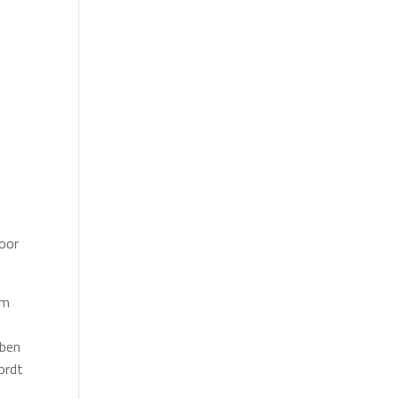
voor
om
 ben
ordt