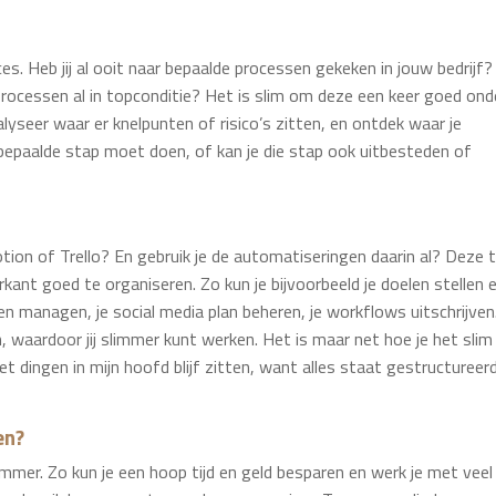
s. Heb jij al ooit naar bepaalde processen gekeken in jouw bedrijf
processen al in topconditie? Het is slim om deze een keer goed ond
alyseer waar er knelpunten of risico’s zitten, en ontdek waar je
n bepaalde stap moet doen, of kan je die stap ook uitbesteden of
tion of Trello? En gebruik je de automatiseringen daarin al? Deze 
rkant goed te organiseren. Zo kun je bijvoorbeeld je doelen stellen 
n managen, je social media plan beheren, je workflows uitschrijven
 waardoor jij slimmer kunt werken. Het is maar net hoe je het slim
met dingen in mijn hoofd blijf zitten, want alles staat gestructureerd
en?
slimmer. Zo kun je een hoop tijd en geld besparen en werk je met veel