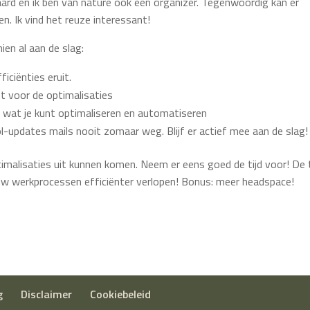
l waard en ik ben van nature ook een organizer. Tegenwoordig kan er
len. Ik vind het reuze interessant!
en al aan de slag:
iciënties eruit.
t voor de optimalisaties
k wat je kunt optimaliseren en automatiseren
l-updates mails nooit zomaar weg. Blijf er actief mee aan de slag!
timalisaties uit kunnen komen. Neem er eens goed de tijd voor! De t
ouw werkprocessen efficiënter verlopen! Bonus: meer headspace!
g
Disclaimer
Cookiebeleid