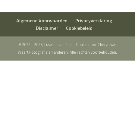
Algemene Voorwaarden
Privacyverklaring
Disclaimer
Cookiebeleid
© 2023 - 2026, Lizanne van Esch | Foto's door Cheryll van
Weert Fotografie en anderen. Alle rechten voorbehouden.