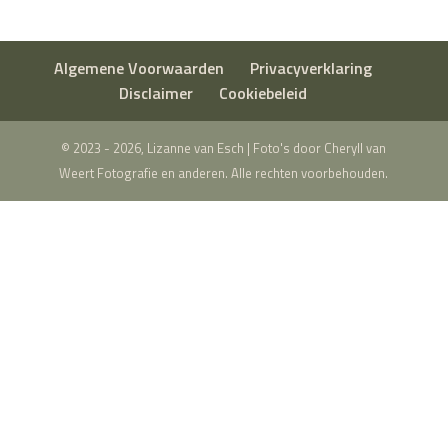
Algemene Voorwaarden
Privacyverklaring
Disclaimer
Cookiebeleid
© 2023 - 2026, Lizanne van Esch | Foto's door Cheryll van
Weert Fotografie en anderen. Alle rechten voorbehouden.