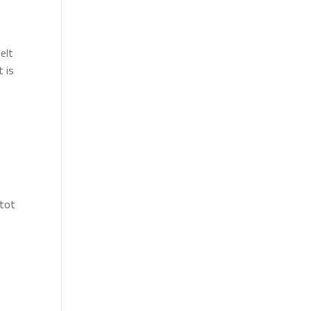
oelt
t is
 tot