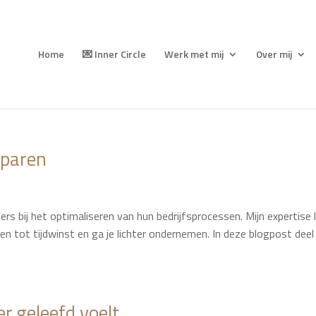
Home
💌 Inner Circle
Werk met mij
Over mij
sparen
ers bij het optimaliseren van hun bedrijfsprocessen. Mijn expertise l
den tot tijdwinst en ga je lichter ondernemen. In deze blogpost deel 
r geleefd voelt