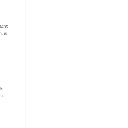
racht
, is
ls
tel