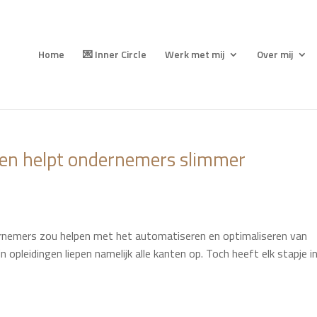
Home
💌 Inner Circle
Werk met mij
Over mij
en helpt ondernemers slimmer
ernemers zou helpen met het automatiseren en optimaliseren van
 opleidingen liepen namelijk alle kanten op. Toch heeft elk stapje i