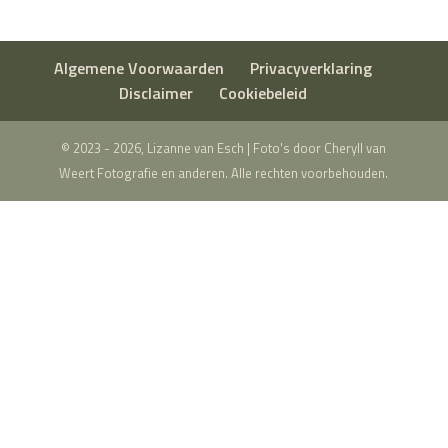
Algemene Voorwaarden
Privacyverklaring
Disclaimer
Cookiebeleid
© 2023 - 2026, Lizanne van Esch | Foto's door Cheryll van
Weert Fotografie en anderen. Alle rechten voorbehouden.