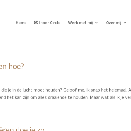
Home
💌 Inner Circle
Werk met mij
Over mij
en hoe?
en die je in de lucht moet houden? Geloof me, ik snap het helemaal. A
d het kan zijn om alles draaiende te houden. Maar wat als ik je ver
ëren doe je zo