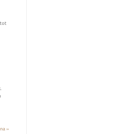
 tot
.
n
ina »