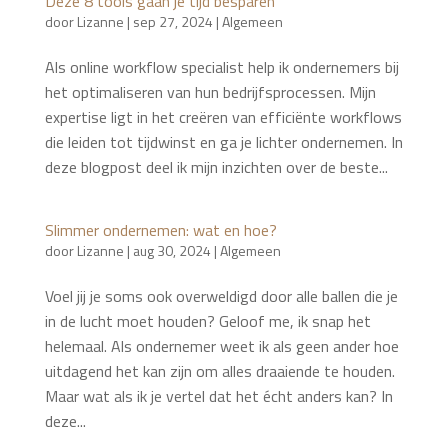
Deze 8 tools gaan je tijd besparen
door
Lizanne
|
sep 27, 2024
|
Algemeen
Als online workflow specialist help ik ondernemers bij
het optimaliseren van hun bedrijfsprocessen. Mijn
expertise ligt in het creëren van efficiënte workflows
die leiden tot tijdwinst en ga je lichter ondernemen. In
deze blogpost deel ik mijn inzichten over de beste...
Slimmer ondernemen: wat en hoe?
door
Lizanne
|
aug 30, 2024
|
Algemeen
Voel jij je soms ook overweldigd door alle ballen die je
in de lucht moet houden? Geloof me, ik snap het
helemaal. Als ondernemer weet ik als geen ander hoe
uitdagend het kan zijn om alles draaiende te houden.
Maar wat als ik je vertel dat het écht anders kan? In
deze...