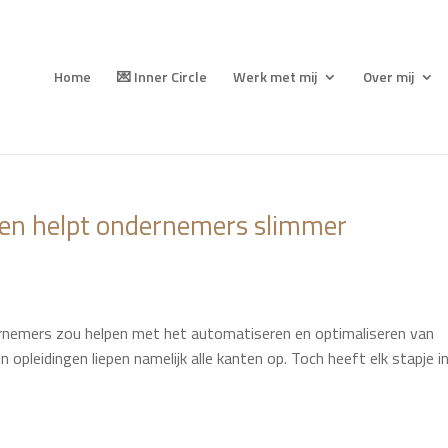
Home
💌 Inner Circle
Werk met mij
Over mij
en helpt ondernemers slimmer
ernemers zou helpen met het automatiseren en optimaliseren van
 opleidingen liepen namelijk alle kanten op. Toch heeft elk stapje i