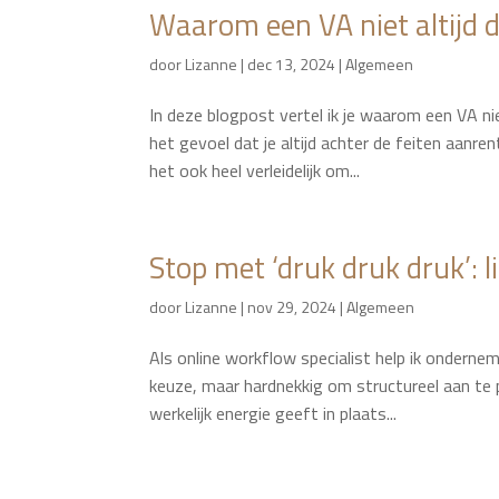
Waarom een VA niet altijd d
door
Lizanne
|
dec 13, 2024
|
Algemeen
In deze blogpost vertel ik je waarom een VA niet
het gevoel dat je altijd achter de feiten aanre
het ook heel verleidelijk om...
Stop met ‘druk druk druk’: 
door
Lizanne
|
nov 29, 2024
|
Algemeen
Als online workflow specialist help ik ondernem
keuze, maar hardnekkig om structureel aan te p
werkelijk energie geeft in plaats...