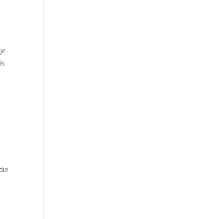
je
is
die