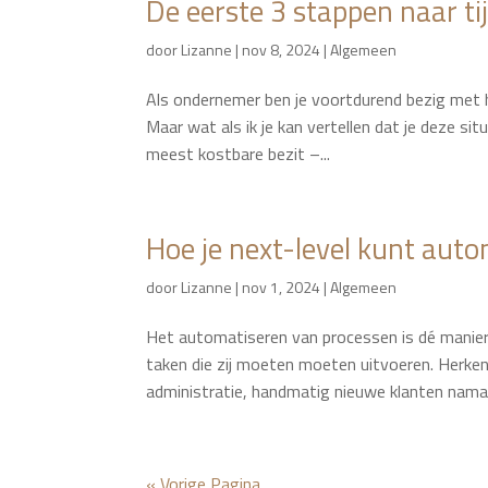
De eerste 3 stappen naar ti
door
Lizanne
|
nov 8, 2024
|
Algemeen
Als ondernemer ben je voortdurend bezig met het
Maar wat als ik je kan vertellen dat je deze sit
meest kostbare bezit –...
Hoe je next-level kunt aut
door
Lizanne
|
nov 1, 2024
|
Algemeen
Het automatiseren van processen is dé manier
taken die zij moeten moeten uitvoeren. Herken
administratie, handmatig nieuwe klanten namailt
« Vorige Pagina